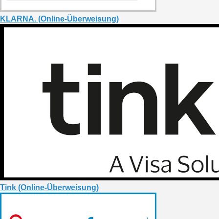
KLARNA. (Online-Überweisung)
Tink (Online-Überweisung)