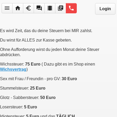
menu
home
euro
forum
local_movies
library_books
phone
Login
Es wird Zeit, das du deine Steuern bei MIR zahlst.
Du wirst für ALLES zur Kasse gebeten.
Ohne Aufforderung wirst du jeden Monat deine Steuer
abdrücken.
Wichssteuer:
75 Euro
( Dazu gibt es im Shop einen
Wichsvertrag
)
Sex mit Frau / Freundin - pro GV:
30 Euro
Stummelsteuer:
25 Euro
Glotz - Sabbersteuer:
50 Euro
Losersteuer:
5 Euro
Idiotensteuer:
5 Euro
und das
TÄGLICH