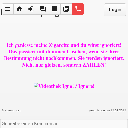
menu
home
euro
forum
local_movies
library_books
phone
Neuer Clip: Igno!
Login
Ich geniesse meine Zigarette und du wirst ignoriert!
Das passiert mit dummen Luschen, wenn sie ihrer
Bestimmung nicht nachkommen. Sie werden ignoriert.
Nicht nur glotzen, sondern ZAHLEN!
0 Kommentare
geschrieben am 13.08.2013