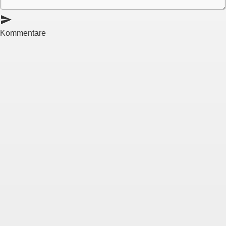
send
Kommentare