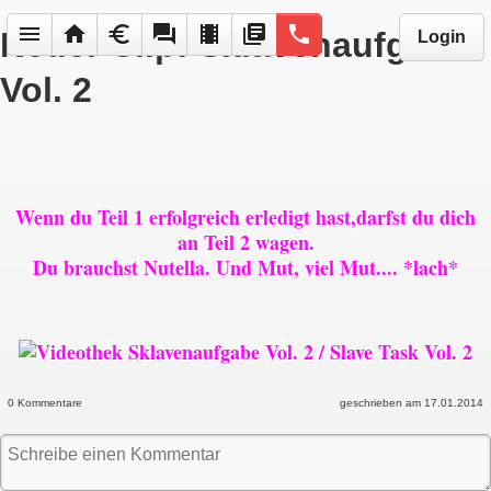
menu
home
euro
forum
local_movies
library_books
phone
Neuer Clip: Sklavenaufgabe
Login
Vol. 2
Wenn du Teil 1 erfolgreich erledigt hast,darfst du dich
an Teil 2 wagen.
Du brauchst Nutella. Und Mut, viel Mut.... *lach*
0 Kommentare
geschrieben am 17.01.2014