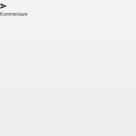
send
Kommentare