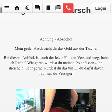
menu
home
euro
forum
local_movies
library_books
phone
Mein geiler Prachtarsch!
Login
Achtung - Abzocke!
Mein geiler Arsch zieht dir das Geld aus der Tasche.
Bei diesem Anblick ist auch der letzte Funken Verstand weg, habe
ich Recht? Wie gerne würdest du meinen Po anfassen - ihn
streicheln. Sehr gerne würdest du das tun .... du darfst davon
träumen, du Versager!