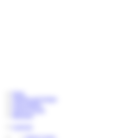
Home
Aktuelles und Termine
Coins aufladen
Chat & Livecam
Messenger
LoserLine
Telefon Contest