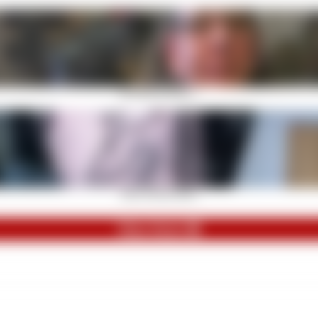
Sie rauben dir deinen ...
Meine perfekten Beine!
Mein Reich 💎