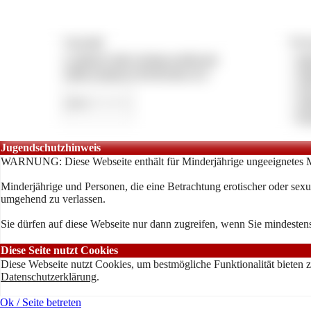
Copyright
Vertr
© 2026 by lady-vivians-world.com
»
Im
CMS System by Pay4Coins 12.3
»
Da
»
A
»
An
»
Ko
Jugendschutzhinweis
WARNUNG: Diese Webseite enthält für Minderjährige ungeeignetes M
Minderjährige und Personen, die eine Betrachtung erotischer oder sexue
umgehend zu verlassen.
Sie dürfen auf diese Webseite nur dann zugreifen, wenn Sie mindestens
Diese Seite nutzt Cookies
Diese Webseite nutzt Cookies, um bestmögliche Funktionalität bieten 
Datenschutzerklärung
.
Ok / Seite betreten