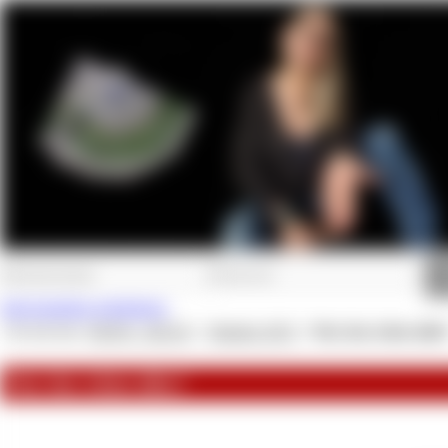
Jetzt kostenlos registrieren.
Du bist hier:
NEWS - BLOG
»
Oktober 2015
»
War das schon alles
War das schon alles?