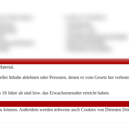
ag & Pflichtangaben
Compliance & Richtlinien
pressum
»
Jugendschutz
tenschutz
»
18 U.S.C. 2257
GB
»
Anti-Menschenhandels-Richtlinie
bietervereinbarung
»
Beschwerderichtlinie
ntakt
»
Entfernung von Inhalten
aterial.
ller Inhalte ablehnen oder Personen, denen es vom Gesetz her verboten 
 18 Jahre alt sind bzw. das Erwachsenenalter erreicht haben.
zu können. Außerdem werden teilweise auch Cookies von Diensten Dritte