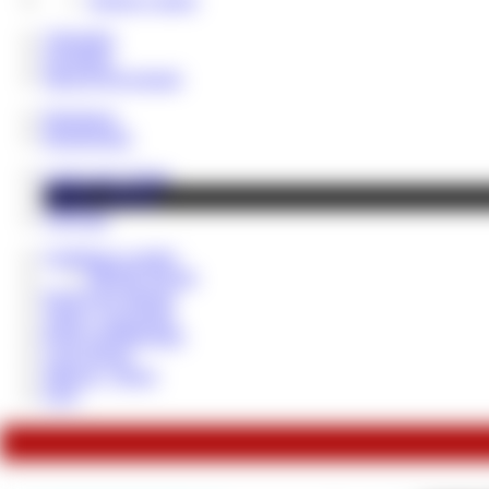
Videothek
Fotoalben
Shop & Downloads
Hauskasse
Rentenfonds
Cash Lady Vivian
NEWS - BLOG
VIP Fans
Geldsklave werden
MEINE Regeln
Paypig des Monats
Tribut / Geschenke
Reale Geldübergabe
Loser Bonus
Sklaven - Steuer
FAQ