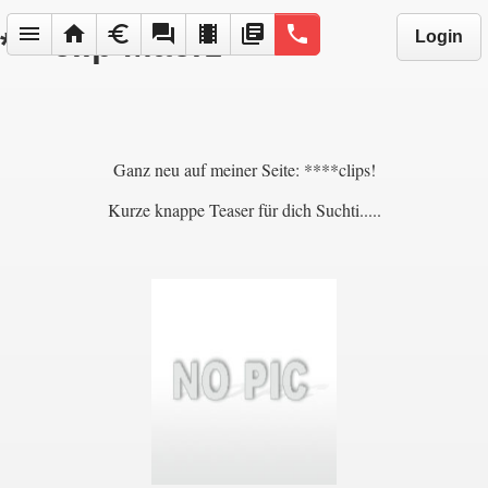
menu
home
euro
forum
local_movies
library_books
phone
****clip Maerz
Login
Ganz neu auf meiner Seite: ****clips!
Kurze knappe Teaser für dich Suchti.....