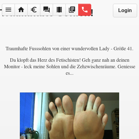
menu
home
euro
forum
local_movies
library_books
phone
Traumhafte Sohlen!
Login
Traumhafte Fusssohlen von einer wundervollen Lady - Größe 41.
Da klopft das Herz des Fetischisten! Geh ganz nah an deinen
Monitor - leck meine Sohlen und die Zehzwischenräume. Geniesse
es...