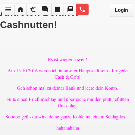
menu
home
euro
forum
local_movies
library_books
phone
Antreten Berliner
Login
Cashnutten!
Es ist wieder soweit!
Am 15.10.2016 werde ich in unserer Hauptstadt sein - für geile
Cash & Go's!
Geh schon mal zu deiner Bank und leere dein Konto.
Fülle einen Briefumschlag und überreiche mir den prall gefüllten
Umschlag.
Sooooo geil - du wirst deine ganze Kohle mit einem Schlag los!
hahahahaha