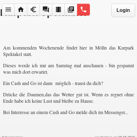
menu
home
euro
forum
local_movies
library_books
phone
Kurpark Spektakel
Login
Am kommenden Wochenende findet hier in Mölln das Kurpark
Spektakel statt.
Dieses werde ich mir am Samstag mal anschauen - bin gespannt
was mich dort erwartet.
Ein Cash and Go ist dann möglich - traust du dich?
Drücke die Daumen,das das Wetter gut ist. Wenn es regnet ohne
Ende habe ich keine Lust und bleibe zu Hause.
Bei Interresse an einem Cash and Go melde dich im Messenger...