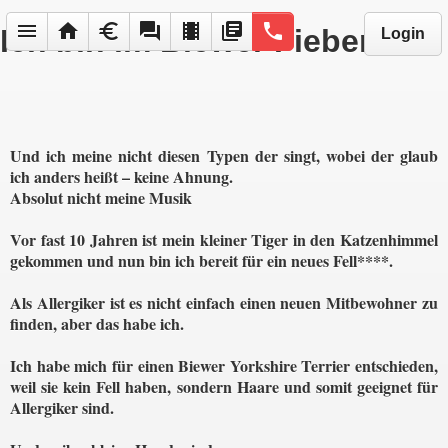
menu
home
euro
forum
local_movies
library_books
phone
Ich bin im Biewer Fieber!
Login
Und ich meine nicht diesen Typen der singt, wobei der glaub
ich anders heißt – keine Ahnung.
Absolut nicht meine Musik
Vor fast 10 Jahren ist mein kleiner Tiger in den Katzenhimmel
gekommen und nun bin ich bereit für ein neues Fell****.
Als Allergiker ist es nicht einfach einen neuen Mitbewohner zu
finden, aber das habe ich.
Ich habe mich für einen Biewer Yorkshire Terrier entschieden,
weil sie kein Fell haben, sondern Haare und somit geeignet für
Allergiker sind.