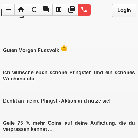
menu
home
euro
forum
local_movies
library_books
phone
Pfingsten
Login
Guten Morgen Fussvolk
Ich wünsche euch schöne Pfingsten und ein schönes
Wochenende
Denkt an meine Pfingst - Aktion und nutze sie!
Geile 75 % mehr Coins auf deine Aufladung, die du
verprassen kannst ...