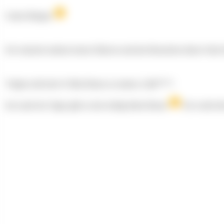
Guten Morgen
Ich wünsche meinen treuen Sklaven und den Besuchern dieser Seite 
Vergiss nicht den X-Mas Bonus zu nutzen, Zahl****.
Im Laufe des Tages gibt es den richtig fetten Bonus
Ich werde die