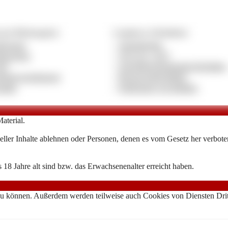
ag & Pflichtangaben
Compliance & Richtlinien
pressum
»
Jugendschutz
tenschutz
»
18 U.S.C. 2257
GB
»
Anti-Menschenhandels-Richtlinie
bietervereinbarung
»
Beschwerderichtlinie
ntakt
»
Entfernung von Inhalten
aterial.
ller Inhalte ablehnen oder Personen, denen es vom Gesetz her verboten 
 18 Jahre alt sind bzw. das Erwachsenenalter erreicht haben.
zu können. Außerdem werden teilweise auch Cookies von Diensten Dritte