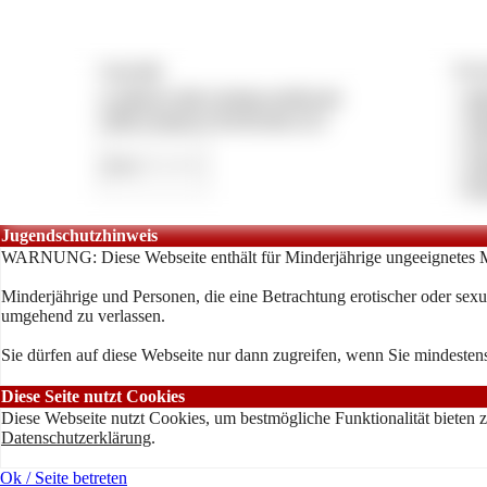
Copyright
Vertr
© 2026 by lady-vivians-world.com
»
Im
CMS System by Pay4Coins 12.3
»
Da
»
A
»
An
»
Ko
Jugendschutzhinweis
WARNUNG: Diese Webseite enthält für Minderjährige ungeeignetes M
Minderjährige und Personen, die eine Betrachtung erotischer oder sexue
umgehend zu verlassen.
Sie dürfen auf diese Webseite nur dann zugreifen, wenn Sie mindestens
Diese Seite nutzt Cookies
Diese Webseite nutzt Cookies, um bestmögliche Funktionalität bieten 
Datenschutzerklärung
.
Ok / Seite betreten