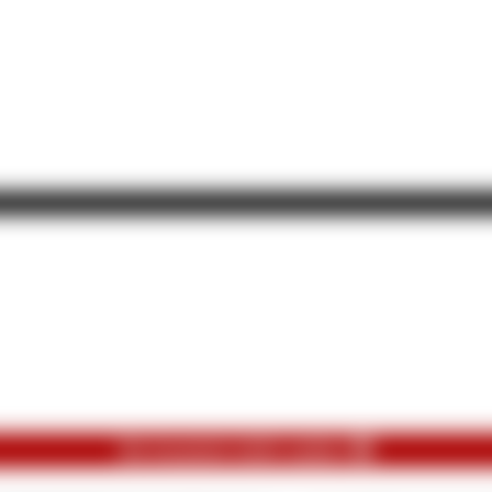
Du konntest nicht anders 😎