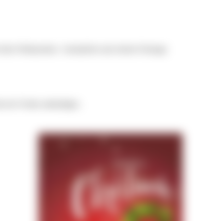
frohe Weihnachten - besinnliche und schöne Feiertage
s bei Twitter ankündigen.