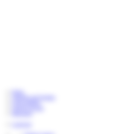
Home
Aktuelles und Termine
Coins aufladen
Chat & Livecam
Messenger
LoserLine