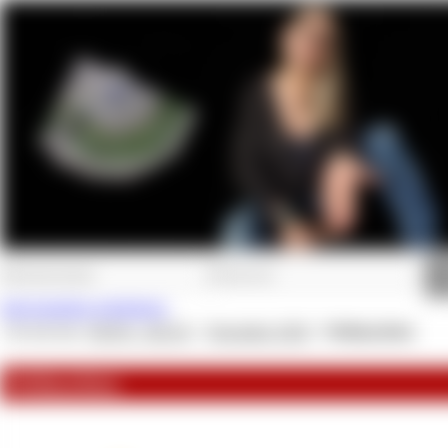
Jetzt kostenlos registrieren.
Du bist hier:
NEWS - BLOG
»
Dezember 2020
»
Weihnachten
Weihnachten