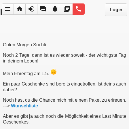
menu
home
euro
forum
local_movies
library_books
phone
Mehr Geschenke
Login
Guten Morgen Suchti
Noch 2 Tage, dann ist es wieder soweit - der wichtigste Tag
in deinem Leben!
Mein Ehrentag am 1.5.
Ein paar Geschenke sind bereits eingetroffen. Ist deins auch
dabei?
Noch hast du die Chance mich mit einem Paket zu erfreuen.
--->
Wunschliste
Aber es gibt ja auch noch die Möglichkeit eines Last Minute
Geschenkes.