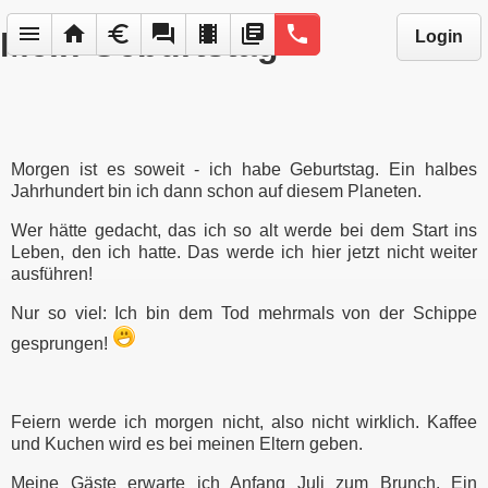
menu
home
euro
forum
local_movies
library_books
phone
Mein Geburtstag
Login
Morgen ist es soweit - ich habe Geburtstag. Ein halbes
Jahrhundert bin ich dann schon auf diesem Planeten.
Wer hätte gedacht, das ich so alt werde bei dem Start ins
Leben, den ich hatte. Das werde ich hier jetzt nicht weiter
ausführen!
Nur so viel: Ich bin dem Tod mehrmals von der Schippe
gesprungen!
Feiern werde ich morgen nicht, also nicht wirklich. Kaffee
und Kuchen wird es bei meinen Eltern geben.
Meine Gäste erwarte ich Anfang Juli zum Brunch. Ein