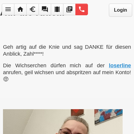
menu
home
euro
forum
local_movies
library_books
phone
Auf die Knie...
Login
Geh artig auf die Knie und sag DANKE für diesen
Anblick, Zahl****!
Die Wichserchen dürfen mich auf der
loserline
anrufen, geil wichsen und abspritzen auf mein Konto!
🤑