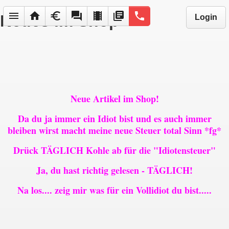
menu
home
euro
forum
local_movies
library_books
phone
Neues im Shop
Login
Neue Artikel im Shop!
Da du ja immer ein Idiot bist und es auch immer
bleiben wirst macht meine neue Steuer total Sinn *fg*
Drück TÄGLICH Kohle ab für die "Idiotensteuer"
Ja, du hast richtig gelesen - TÄGLICH!
Na los.... zeig mir was für ein Vollidiot du bist.....