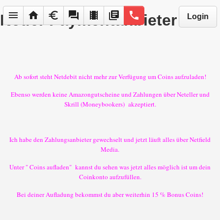
menu
home
euro
forum
local_movies
library_books
phone
Neuer Paymentanbieter
Login
Ab sofort steht Netdebit nicht mehr zur Verfügung um Coins aufzuladen!
Ebenso werden keine Amazongutscheine und Zahlungen über Neteller und
Skrill (Moneybookers) akzeptiert.
Ich habe den Zahlungsanbieter gewechselt und jetzt läuft alles über Netfield
Media.
Unter " Coins aufladen" kannst du sehen was jetzt alles möglich ist um dein
Coinkonto aufzufüllen.
Bei deiner Aufladung bekommst du aber weiterhin 15 % Bonus Coins!