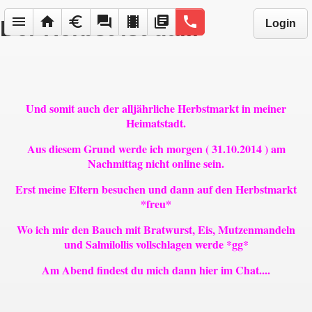
menu
home
euro
forum
local_movies
library_books
phone
Der Herbst ist da...
Login
Und somit auch der alljährliche Herbstmarkt in meiner
Heimatstadt.
Aus diesem Grund werde ich morgen ( 31.10.2014 ) am
Nachmittag nicht online sein.
Erst meine Eltern besuchen und dann auf den Herbstmarkt
*freu*
Wo ich mir den Bauch mit Bratwurst, Eis, Mutzenmandeln
und Salmilollis vollschlagen werde *gg*
Am Abend findest du mich dann hier im Chat....