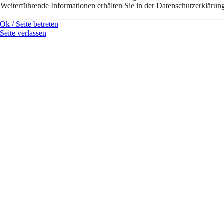
Weiterführende Informationen erhälten Sie in der
Datenschutzerklärun
Ok / Seite betreten
Seite verlassen