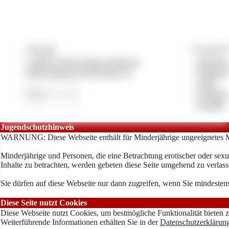
Copyright
Vertrag & P
© 2026 by lady-vivians-world.com
»
Impress
CMS System by Pay4Coins 12.3
»
Datensch
»
AGB
»
Anbieter
»
Kontakt
Jugendschutzhinweis
WARNUNG: Diese Webseite enthält für Minderjährige ungeeignetes M
Minderjährige und Personen, die eine Betrachtung erotischer oder sexu
Inhalte zu betrachten, werden gebeten diese Seite umgehend zu verlass
Sie dürfen auf diese Webseite nur dann zugreifen, wenn Sie mindestens
Diese Seite nutzt Cookies
Diese Webseite nutzt Cookies, um bestmögliche Funktionalität bieten 
Weiterführende Informationen erhälten Sie in der
Datenschutzerklärun