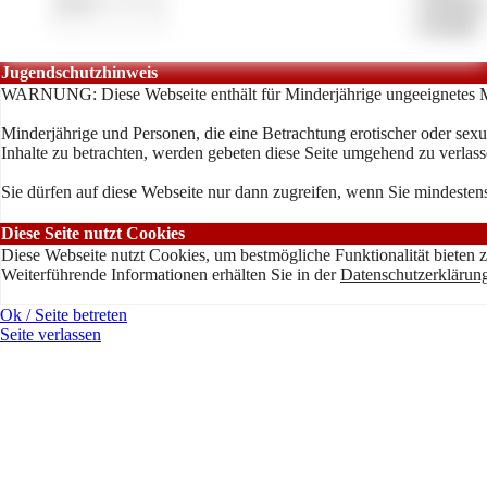
»
Anbieter
»
Kontakt
Jugendschutzhinweis
WARNUNG: Diese Webseite enthält für Minderjährige ungeeignetes M
Minderjährige und Personen, die eine Betrachtung erotischer oder sexu
Inhalte zu betrachten, werden gebeten diese Seite umgehend zu verlass
Sie dürfen auf diese Webseite nur dann zugreifen, wenn Sie mindestens
Diese Seite nutzt Cookies
Diese Webseite nutzt Cookies, um bestmögliche Funktionalität bieten 
Weiterführende Informationen erhälten Sie in der
Datenschutzerklärun
Ok / Seite betreten
Seite verlassen