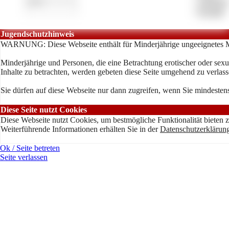
»
Anbieter
»
Kontakt
Jugendschutzhinweis
WARNUNG: Diese Webseite enthält für Minderjährige ungeeignetes M
Minderjährige und Personen, die eine Betrachtung erotischer oder sexu
Inhalte zu betrachten, werden gebeten diese Seite umgehend zu verlass
Sie dürfen auf diese Webseite nur dann zugreifen, wenn Sie mindestens
Diese Seite nutzt Cookies
Diese Webseite nutzt Cookies, um bestmögliche Funktionalität bieten 
Weiterführende Informationen erhälten Sie in der
Datenschutzerklärun
Ok / Seite betreten
Seite verlassen