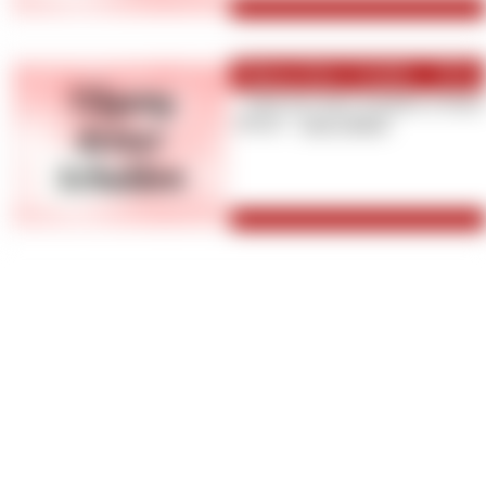
Tilgung deiner Schulden - 250 Eu
Zahle hier deine Schulden in Raten 
Monat! [
zum Artikel
]