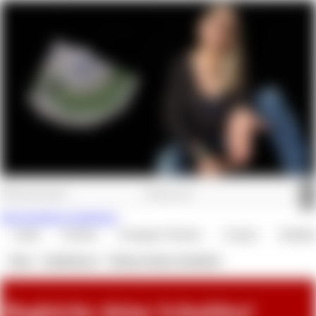
Jetzt kostenlos registrieren.
Audio
E-Book
Getragene Wäsche
Custom
Zahlskl
Shop
»
Zahlsklaven
»
Tilgung deiner Schulden!
Begleiche deine Schulden!