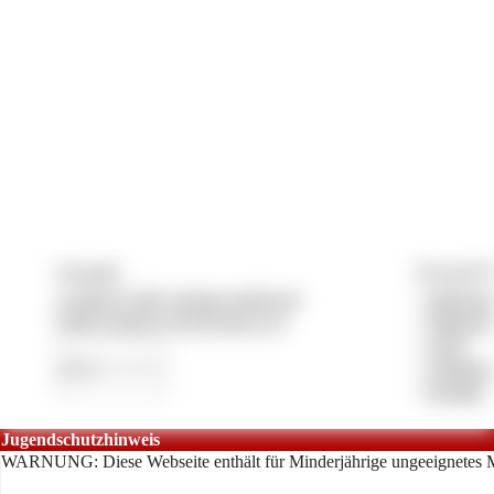
Copyright
Vertrag & P
© 2026 by lady-vivians-world.com
»
Impress
CMS System by Pay4Coins 12.3
»
Datensch
»
AGB
»
Anbieter
»
Kontakt
Jugendschutzhinweis
WARNUNG: Diese Webseite enthält für Minderjährige ungeeignetes M