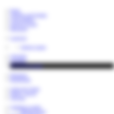
Home
Aktuelles und Termine
Coins aufladen
Chat & Livecam
Messenger
LoserLine
Telefon Contest
Videothek
Fotoalben
Shop & Downloads
Hauskasse
Rentenfonds
Cash Lady Vivian
NEWS - BLOG
VIP Fans
Geldsklave werden
MEINE Regeln