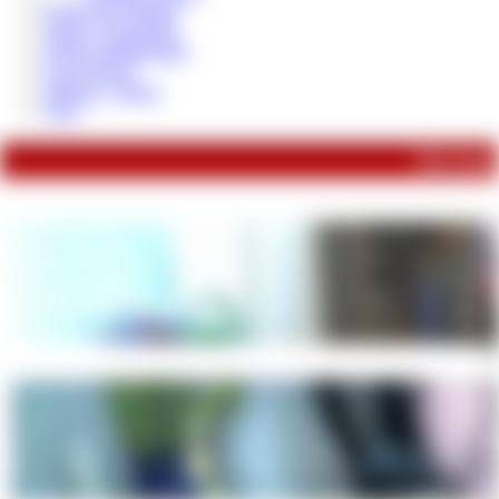
Paypig des Monats
Tribut / Geschenke
Reale Geldübergabe
Loser Bonus
Sklaven - Steuer
FAQ
Du konnt
Sie