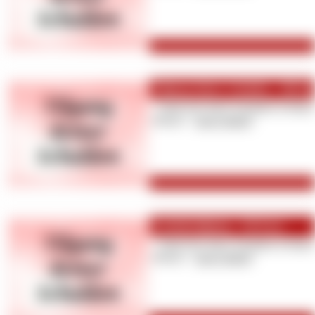
Tilgung deiner Schulden - 500 Eu
Zahle hier deine Schulden in Raten 
Monat! [
zum Artikel
]
Schuldentilgung - 150 Euro
Zahle hier deine Schulden in Raten 
Monat! [
zum Artikel
]