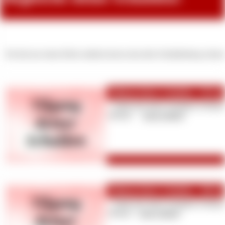
Du bist nur einen Klick entfernt davon das dein Schuldenberg schrum
Tilgung deiner Schulden - 50 Eur
Zahle hier deine Schulden in Raten 
Monat! [
zum Artikel
]
Tilgung deiner Schulden - 100 Eu
Zahle hier deine Schulden in Raten 
Monat! [
zum Artikel
]