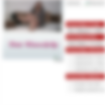
Lieferzeit:
Wunschclip LÃ¤nge
Ein DankeschÃ¶n
Wunschclip Lieferung
Lieferzeit bis 4 Woc
Lieferzeit bis 2 Woc
Lieferzeit in einer 
Wunschclip Optionen
Exclusiv fuer dich 
Sonderwuensche nac