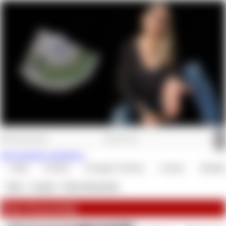
Jetzt kostenlos registrieren.
Audio
E-Book
Getragene Wäsche
Custom
Zahlskl
Shop
»
Custom
»
Dein Wunschclip
Dein Wunschclip