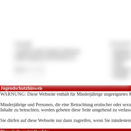
Copyright
Vertrag & P
© 2026 by lady-vivians-world.com
»
Impress
CMS System by Pay4Coins 12.3
»
Datensch
»
AGB
»
Anbieter
»
Kontakt
Jugendschutzhinweis
WARNUNG: Diese Webseite enthält für Minderjährige ungeeignetes M
Minderjährige und Personen, die eine Betrachtung erotischer oder sexu
Inhalte zu betrachten, werden gebeten diese Seite umgehend zu verlass
Sie dürfen auf diese Webseite nur dann zugreifen, wenn Sie mindestens