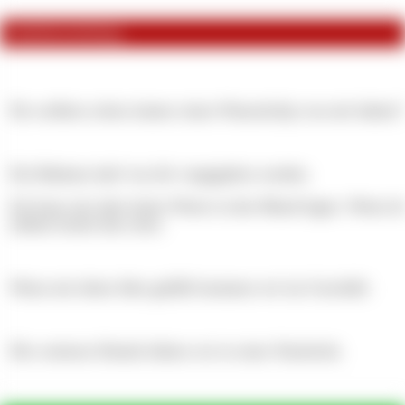
Artikelbeschreibung
Du wolltest schon immer einen Wunschclip von mir haben? Je
Ein Rahmen darf von dir vorgegeben werden.
Ich lasse mir aber keine Worte in den Mund legen. Wenn d
nehme kostet das extra.
Wenn mir deine Idee gefällt kommen wir ins Geschäft.
Die weiteren Details klären wir in einer Nachricht.