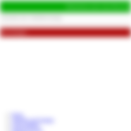
Hinterlasse jetzt eine Bewertu
Bewertungen
Home
Aktuelles und Termine
Coins aufladen
Chat & Livecam