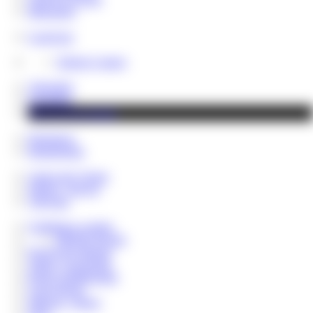
Messenger
LoserLine
Telefon Contest
Videothek
Fotoalben
Shop & Downloads
Hauskasse
Rentenfonds
Cash Lady Vivian
NEWS - BLOG
VIP Fans
Geldsklave werden
MEINE Regeln
Paypig des Monats
Tribut / Geschenke
Reale Geldübergabe
Loser Bonus
Sklaven - Steuer