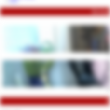
FAQ
Du konnt
Sie
Me
M