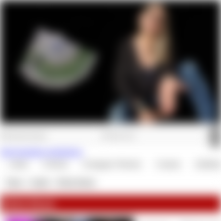
Jetzt kostenlos registrieren.
Audio
E-Book
Getragene Wäsche
Custom
Zahlskl
Shop
»
Audio
»
Klick Klack
Klick Klack