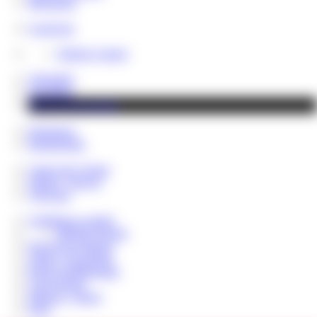
Messenger
LoserLine
Telefon Contest
Videothek
Fotoalben
Shop & Downloads
Hauskasse
Rentenfonds
Cash Lady Vivian
NEWS - BLOG
VIP Fans
Geldsklave werden
MEINE Regeln
Paypig des Monats
Tribut / Geschenke
Reale Geldübergabe
Loser Bonus
Sklaven - Steuer
FAQ