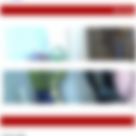
Du konnt
Sie
Me
M