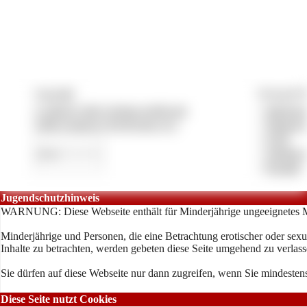
Copyright
Vertrag & P
© 2026 by lady-vivians-world.com
»
Impress
CMS System by Pay4Coins 12.3
»
Datensch
»
AGB
»
Anbieter
»
Kontakt
Jugendschutzhinweis
WARNUNG: Diese Webseite enthält für Minderjährige ungeeignetes M
Minderjährige und Personen, die eine Betrachtung erotischer oder sexu
Inhalte zu betrachten, werden gebeten diese Seite umgehend zu verlass
Sie dürfen auf diese Webseite nur dann zugreifen, wenn Sie mindestens
Diese Seite nutzt Cookies