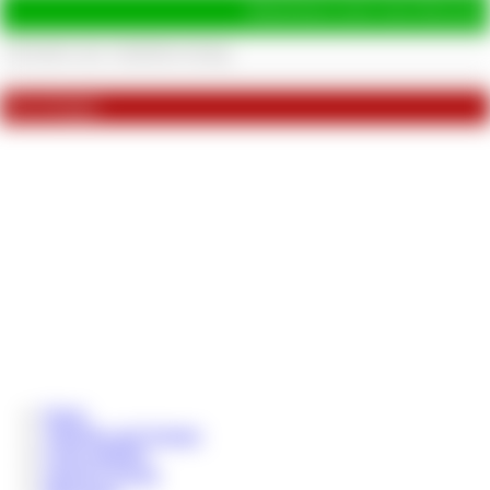
Hinterlasse jetzt eine Bewertu
Bewertungen
Home
Aktuelles und Termine
Coins aufladen
Chat & Livecam