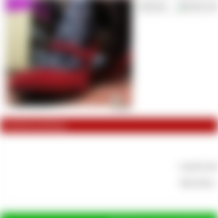
Lieferzeit:
Sof
Artikelbeschreibung
Lausche dem
klick klack 