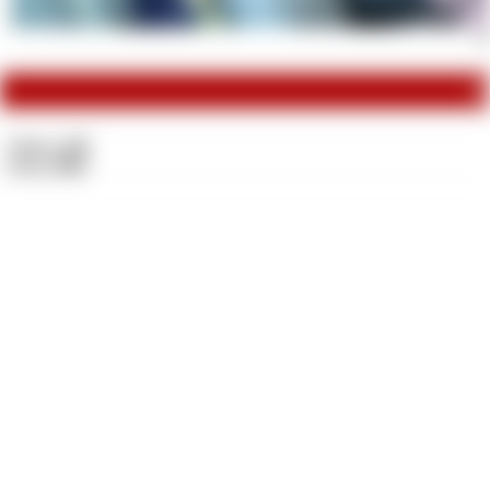
Me
M
Videos:
232
Fotos:
2011