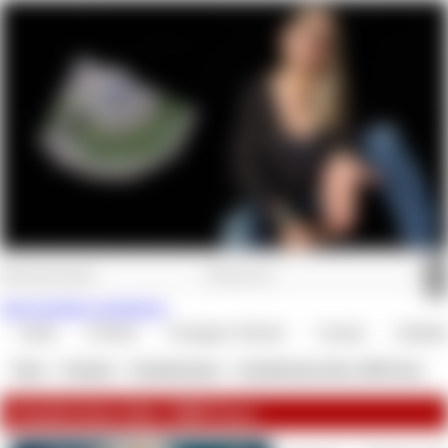
Jetzt kostenlos registrieren.
Audio
E-Book
Getragene Wäsche
Custom
Zahlskl
Shop
»
Verträge
»
Schuldscheine
»
Schuldschein über 3000 Euro
Schuldschein über 3000 Euro