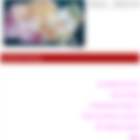
Lieferzeit:
Sof
Artikelbeschreibung
Du bindest dich jetz
Dieser Schulds
Gesamtsumme beträgt: 30
Deine erste Rate ist mit dem
Die restlichen Schulde
Tilgu