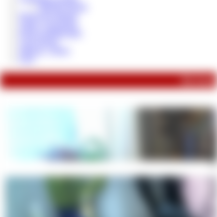
MEINE Regeln
Paypig des Monats
Tribut / Geschenke
Reale Geldübergabe
Loser Bonus
Sklaven - Steuer
FAQ
Du konnt
Sie