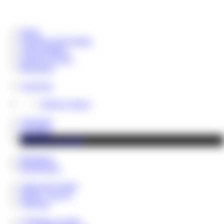
Home
Aktuelles und Termine
Coins aufladen
Chat & Livecam
Messenger
LoserLine
Telefon Contest
Videothek
Fotoalben
Shop & Downloads
Hauskasse
Rentenfonds
Cash Lady Vivian
NEWS - BLOG
VIP Fans
Geldsklave werden