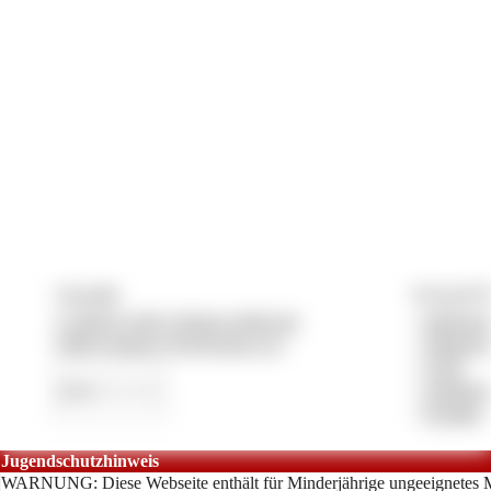
Copyright
Vertrag & P
© 2026 by lady-vivians-world.com
»
Impress
CMS System by Pay4Coins 12.3
»
Datensch
»
AGB
»
Anbieter
»
Kontakt
Jugendschutzhinweis
WARNUNG: Diese Webseite enthält für Minderjährige ungeeignetes M