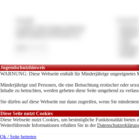
Copyright
Vertrag & P
© 2026 by lady-vivians-world.com
»
Impress
CMS System by Pay4Coins 12.3
»
Datensch
»
AGB
»
Anbieter
»
Kontakt
Jugendschutzhinweis
WARNUNG: Diese Webseite enthält für Minderjährige ungeeignetes M
Minderjährige und Personen, die eine Betrachtung erotischer oder sexu
Inhalte zu betrachten, werden gebeten diese Seite umgehend zu verlass
Sie dürfen auf diese Webseite nur dann zugreifen, wenn Sie mindestens
Diese Seite nutzt Cookies
Diese Webseite nutzt Cookies, um bestmögliche Funktionalität bieten 
Weiterführende Informationen erhälten Sie in der
Datenschutzerklärun
Ok / Seite betreten